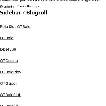
6 months ago
admin
Sidebar / Blogroll
Pola Slot OTBola
OTBola
Dbet369
OTCasino
OTBolaPlay
OTGacor
OTBolaSlot