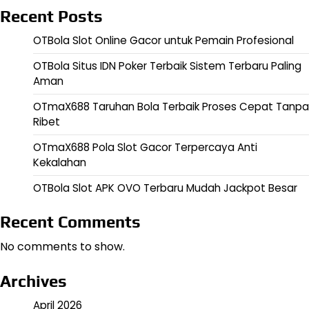
Recent Posts
OTBola Slot Online Gacor untuk Pemain Profesional
OTBola Situs IDN Poker Terbaik Sistem Terbaru Paling
Aman
OTmaX688 Taruhan Bola Terbaik Proses Cepat Tanpa
Ribet
OTmaX688 Pola Slot Gacor Terpercaya Anti
Kekalahan
OTBola Slot APK OVO Terbaru Mudah Jackpot Besar
Recent Comments
No comments to show.
Archives
April 2026