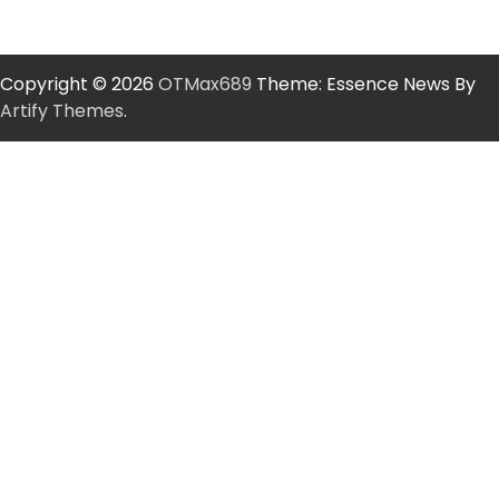
Copyright © 2026
OTMax689
Theme: Essence News By
Artify Themes
.