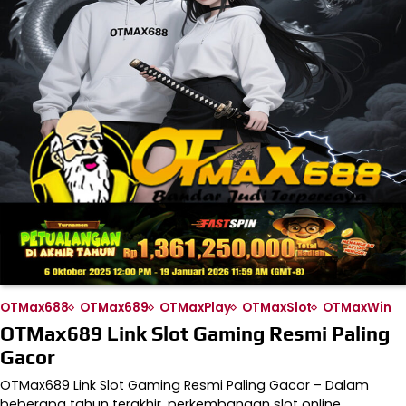
OTMax688
OTMax689
OTMaxPlay
OTMaxSlot
OTMaxWin
OTMax689 Link Slot Gaming Resmi Paling
Gacor
OTMax689 Link Slot Gaming Resmi Paling Gacor – Dalam
beberapa tahun terakhir, perkembangan slot online…