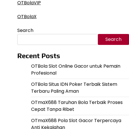
OTBolaVIP
OTBolaX
Search
Search
Recent Posts
OTBola Slot Online Gacor untuk Pemain
Profesional
OTBola Situs IDN Poker Terbaik Sistem
Terbaru Paling Aman
OTmaX688 Taruhan Bola Terbaik Proses
Cepat Tanpa Ribet
OTmaX688 Pola Slot Gacor Terpercaya
Anti Kekalahan