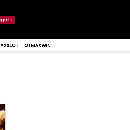
ign In
AXSLOT
OTMAXWIN