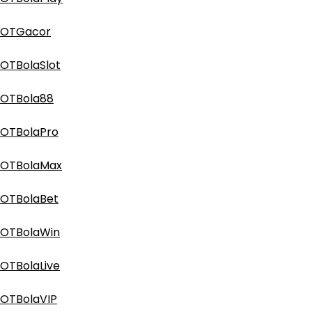
OTGacor
OTBolaSlot
OTBola88
OTBolaPro
OTBolaMax
OTBolaBet
OTBolaWin
OTBolaLive
OTBolaVIP