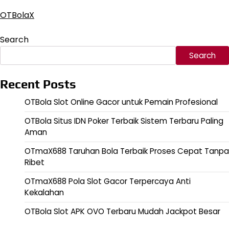
OTBolaX
Search
Search
Recent Posts
OTBola Slot Online Gacor untuk Pemain Profesional
OTBola Situs IDN Poker Terbaik Sistem Terbaru Paling
Aman
OTmaX688 Taruhan Bola Terbaik Proses Cepat Tanpa
Ribet
OTmaX688 Pola Slot Gacor Terpercaya Anti
Kekalahan
OTBola Slot APK OVO Terbaru Mudah Jackpot Besar