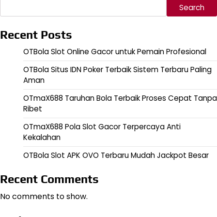
Search
Recent Posts
OTBola Slot Online Gacor untuk Pemain Profesional
OTBola Situs IDN Poker Terbaik Sistem Terbaru Paling
Aman
OTmaX688 Taruhan Bola Terbaik Proses Cepat Tanpa
Ribet
OTmaX688 Pola Slot Gacor Terpercaya Anti
Kekalahan
OTBola Slot APK OVO Terbaru Mudah Jackpot Besar
Recent Comments
No comments to show.