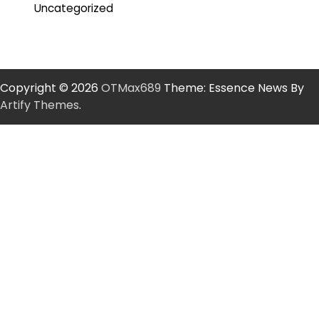
Uncategorized
Copyright © 2026
OTMax689
Theme: Essence News By
Artify Themes
.