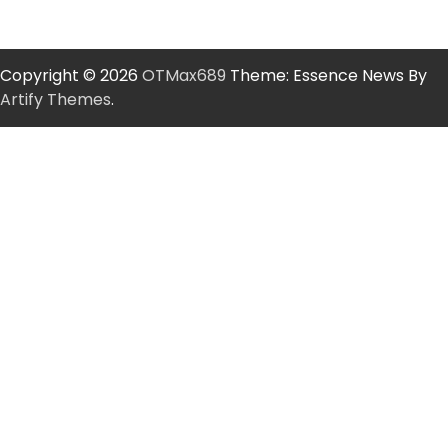
Copyright © 2026
OTMax689
Theme: Essence News By
Artify Themes
.