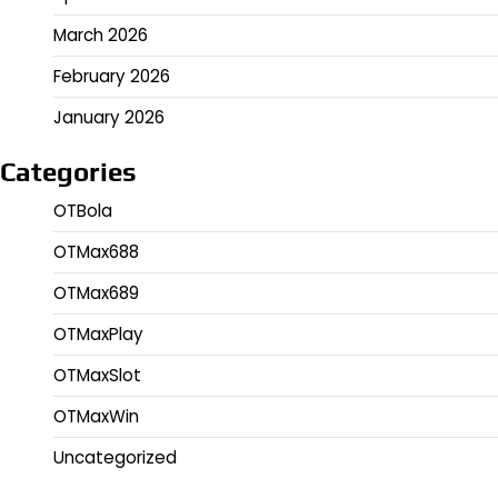
March 2026
February 2026
January 2026
Categories
OTBola
OTMax688
OTMax689
OTMaxPlay
OTMaxSlot
OTMaxWin
Uncategorized