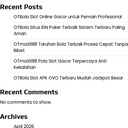
Recent Posts
OTBola Slot Online Gacor untuk Pemain Profesional
OTBola Situs IDN Poker Terbaik Sistem Terbaru Paling
Aman
OTmaX688 Taruhan Bola Terbaik Proses Cepat Tanpa
Ribet
OTmaX688 Pola Slot Gacor Terpercaya Anti
Kekalahan
OTBola Slot APK OVO Terbaru Mudah Jackpot Besar
Recent Comments
No comments to show.
Archives
April 2026