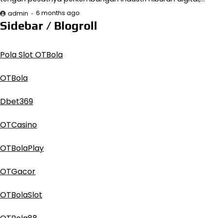
6 months ago
admin
Sidebar / Blogroll
Pola Slot OTBola
OTBola
Dbet369
OTCasino
OTBolaPlay
OTGacor
OTBolaSlot