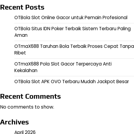
Recent Posts
OTBola Slot Online Gacor untuk Pemain Profesional
OTBola Situs IDN Poker Terbaik Sistem Terbaru Paling
Aman
OTmaX688 Taruhan Bola Terbaik Proses Cepat Tanpa
Ribet
OTmaX688 Pola Slot Gacor Terpercaya Anti
Kekalahan
OTBola Slot APK OVO Terbaru Mudah Jackpot Besar
Recent Comments
No comments to show.
Archives
April 2026