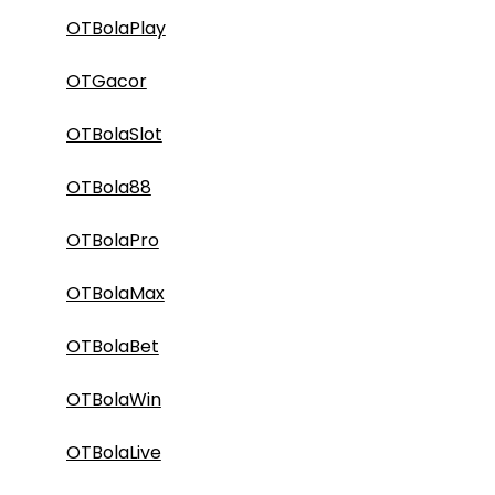
OTBolaPlay
OTGacor
OTBolaSlot
OTBola88
OTBolaPro
OTBolaMax
OTBolaBet
OTBolaWin
OTBolaLive