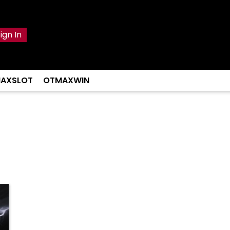
ign In
AXSLOT
OTMAXWIN