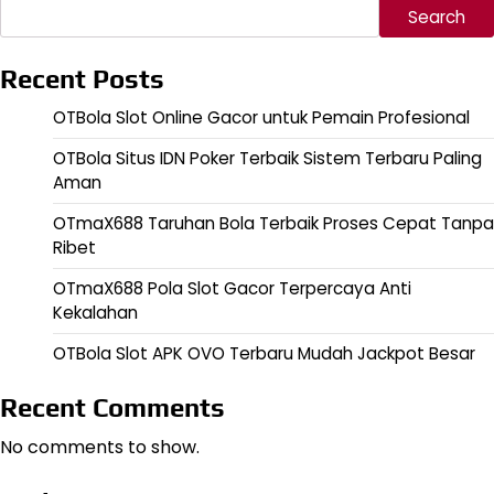
Search
Recent Posts
OTBola Slot Online Gacor untuk Pemain Profesional
OTBola Situs IDN Poker Terbaik Sistem Terbaru Paling
Aman
OTmaX688 Taruhan Bola Terbaik Proses Cepat Tanpa
Ribet
OTmaX688 Pola Slot Gacor Terpercaya Anti
Kekalahan
OTBola Slot APK OVO Terbaru Mudah Jackpot Besar
Recent Comments
No comments to show.