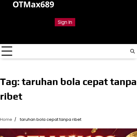
OTMax689
Skip
to
Platform Judi
content
Online
Sign In
Terpercaya Slot
Gacor, Casino &
Togel 4D
Tag:
taruhan bola cepat tanpa
ribet
Home
taruhan bola cepat tanpa ribet