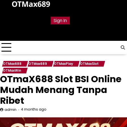
OTMax689
Skip
to
Platform Judi
content
Online
Sign In
Terpercaya Slot
Gacor, Casino &
Togel 4D
OTMax688
OTMax689
OTMaxPlay
OTMaxSlot
OTMaxWin
OTmaX688 Slot BSI Online
Mudah Menang Tanpa
Ribet
4 months ago
admin