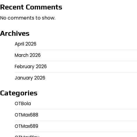
Recent Comments
No comments to show.
Archives
April 2026
March 2026
February 2026
January 2026
Categories
OTBola
OTMax688
OTMax689