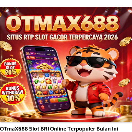
OTmaX688 Slot BRI Online Terpopuler Bulan Ini