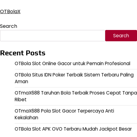
OTBolaX
Search
Search
Recent Posts
OTBola Slot Online Gacor untuk Pemain Profesional
OTBola Situs IDN Poker Terbaik Sistem Terbaru Paling
Aman
OTmaX688 Taruhan Bola Terbaik Proses Cepat Tanpa
Ribet
OTmaX688 Pola Slot Gacor Terpercaya Anti
Kekalahan
OTBola Slot APK OVO Terbaru Mudah Jackpot Besar