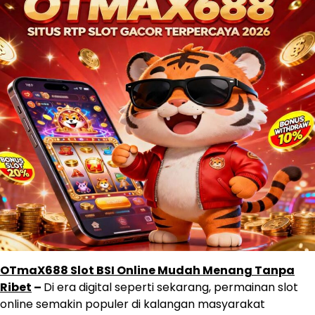
OTmaX688 Slot BSI Online Mudah Menang Tanpa
Ribet
–
Di era digital seperti sekarang, permainan slot
online semakin populer di kalangan masyarakat