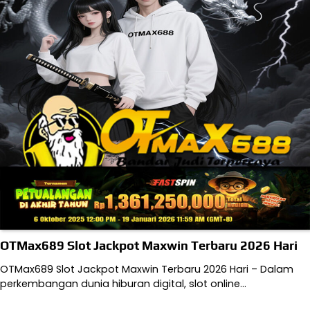
OTMax689 Slot Jackpot Maxwin Terbaru 2026 Hari
OTMax689 Slot Jackpot Maxwin Terbaru 2026 Hari – Dalam
perkembangan dunia hiburan digital, slot online…