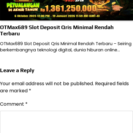
OTMax689 Slot Deposit Qris Minimal Rendah
Terbaru
OTMax689 Slot Deposit Qris Minimal Rendah Terbaru – Seiring
berkembangnya teknologi digital, dunia hiburan online…
Leave a Reply
Your email address will not be published.
Required fields
are marked
*
Comment
*