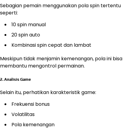
Sebagian pemain menggunakan pola spin tertentu
seperti:
10 spin manual
20 spin auto
Kombinasi spin cepat dan lambat
Meskipun tidak menjamin kemenangan, pola ini bisa
membantu mengontrol permainan.
2. Analisis Game
Selain itu, perhatikan karakteristik game:
Frekuensi bonus
Volatilitas
Pola kemenangan