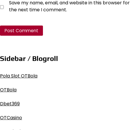
Save my name, email, and website in this browser for
the next time I comment.
Sidebar / Blogroll
Pola Slot OTBola
OTBola
Dbet369
OTCasino