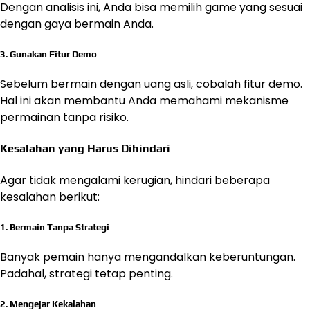
Dengan analisis ini, Anda bisa memilih game yang sesuai
dengan gaya bermain Anda.
3. Gunakan Fitur Demo
Sebelum bermain dengan uang asli, cobalah fitur demo.
Hal ini akan membantu Anda memahami mekanisme
permainan tanpa risiko.
Kesalahan yang Harus Dihindari
Agar tidak mengalami kerugian, hindari beberapa
kesalahan berikut:
1. Bermain Tanpa Strategi
Banyak pemain hanya mengandalkan keberuntungan.
Padahal, strategi tetap penting.
2. Mengejar Kekalahan