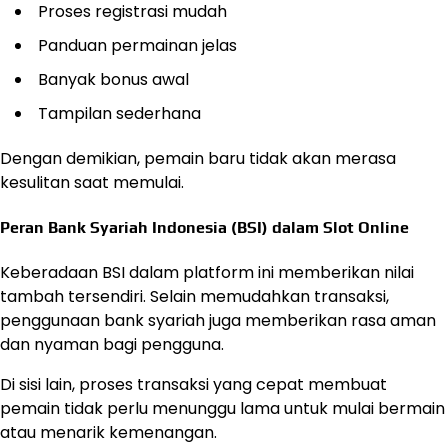
Proses registrasi mudah
Panduan permainan jelas
Banyak bonus awal
Tampilan sederhana
Dengan demikian, pemain baru tidak akan merasa
kesulitan saat memulai.
Peran Bank Syariah Indonesia (BSI) dalam Slot Online
Keberadaan BSI dalam platform ini memberikan nilai
tambah tersendiri. Selain memudahkan transaksi,
penggunaan bank syariah juga memberikan rasa aman
dan nyaman bagi pengguna.
Di sisi lain, proses transaksi yang cepat membuat
pemain tidak perlu menunggu lama untuk mulai bermain
atau menarik kemenangan.