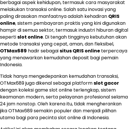
berbagai aspek kehidupan, termasuk cara masyarakat
melakukan transaksi online. Salah satu inovasi yang
paling dirasakan manfaatnya adalah kehadiran
QRIS
online
, sistem pembayaran praktis yang kini digunakan
hampir di semua sektor, termasuk industri hiburan digital
seperti
slot online
. Di tengah tingginya kebutuhan akan
metode transaksi yang cepat, aman, dan fleksibel,
OTMax689
hadir sebagai
situs QRIS online
terpercaya
yang menawarkan kemudahan deposit bagi pemain
Indonesia.
Tidak hanya mengedepankan kemudahan transaksi,
OTMax689 juga dikenal sebagai platform
slot gacor
dengan koleksi game slot online terlengkap, sistem
keamanan modern, serta pelayanan profesional selama
24 jam nonstop. Oleh karena itu, tidak mengherankan
jika OTMax689 semakin populer dan menjadi pilihan
utama bagi para pecinta slot online di Indonesia.