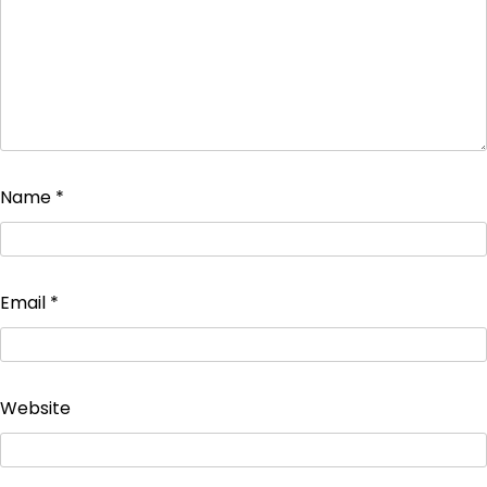
Name
*
Email
*
Website