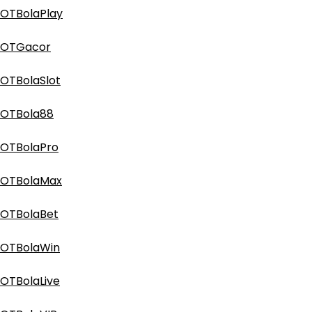
OTBolaPlay
OTGacor
OTBolaSlot
OTBola88
OTBolaPro
OTBolaMax
OTBolaBet
OTBolaWin
OTBolaLive