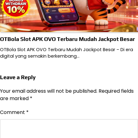
OTBola Slot APK OVO Terbaru Mudah Jackpot Besar
OTBola Slot APK OVO Terbaru Mudah Jackpot Besar – Di era
digital yang semakin berkembang…
Leave a Reply
Your email address will not be published.
Required fields
are marked
*
Comment
*