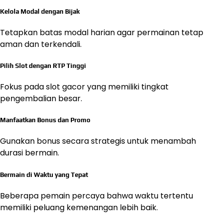
Kelola Modal dengan Bijak
Tetapkan batas modal harian agar permainan tetap
aman dan terkendali.
Pilih Slot dengan RTP Tinggi
Fokus pada slot gacor yang memiliki tingkat
pengembalian besar.
Manfaatkan Bonus dan Promo
Gunakan bonus secara strategis untuk menambah
durasi bermain.
Bermain di Waktu yang Tepat
Beberapa pemain percaya bahwa waktu tertentu
memiliki peluang kemenangan lebih baik.