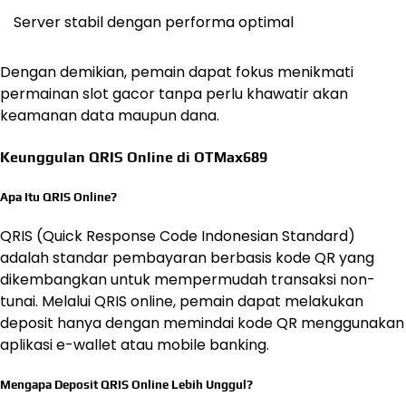
Server stabil dengan performa optimal
Dengan demikian, pemain dapat fokus menikmati
permainan slot gacor tanpa perlu khawatir akan
keamanan data maupun dana.
Keunggulan QRIS Online di OTMax689
Apa Itu QRIS Online?
QRIS (Quick Response Code Indonesian Standard)
adalah standar pembayaran berbasis kode QR yang
dikembangkan untuk mempermudah transaksi non-
tunai. Melalui QRIS online, pemain dapat melakukan
deposit hanya dengan memindai kode QR menggunakan
aplikasi e-wallet atau mobile banking.
Mengapa Deposit QRIS Online Lebih Unggul?