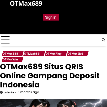
OTMax689
Skip
to
Platform Judi
content
Online
Sign In
Terpercaya Slot
Gacor, Casino &
Togel 4D
OTMax688
OTMax689
OTMaxPlay
OTMaxSlot
OTMaxWin
OTMax689 Situs QRIS
Online Gampang Deposit
Indonesia
6 months ago
admin